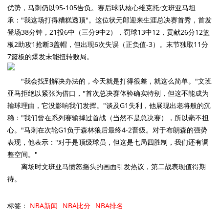
优势，马刺仍以95-105告负。赛后球队核心维克托·文班亚马坦
承："我这场打得糟糕透顶"。这位状元郎迎来生涯总决赛首秀，首发
登场38分钟，21投6中（三分9中2），罚球13中12，贡献26分12篮
板2助攻1抢断3盖帽，但出现6次失误（正负值-3）。末节独取11分
7篮板的爆发未能扭转败局。
"我会找到解决办法的，今天就是打得很差，就这么简单。"文班
亚马拒绝以紧张为借口，"首次总决赛体验确实特别，但这不能成为
输球理由，它没影响我们发挥。"谈及G1失利，他展现出老将般的沉
稳："我们曾在系列赛输掉过首战（当然不是总决赛），所以毫不担
心。"马刺在次轮G1负于森林狼后最终4-2晋级。对于布朗森的强势
表现，他表示："对手是顶级球员，但这是七局四胜制，我们还有调
整空间。"
离场时文班亚马愤怒摇头的画面引发热议，第二战表现值得期
待。
标签：
NBA新闻
NBA比分
NBA排名