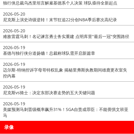
独行侠总裁乌杰里坦言解雇基德系个人决策 球队亟待全新起点
2026-05-20
尼克斯上演史诗级逆转！末节狂追22分创NBA季后赛次高纪录
2026-05-20
难敌雷霆马刺！名记谏言勇士务实重建 点明库里"最后一冠"突围路径
2026-05-19
基德与独行侠分道扬镳！总裁称球队需开启新篇章
2026-05-19
迈尔斯-特纳控诉字母哥特权乱象 揭秘里弗斯执教期间雄鹿更衣室失
控内幕
2026-05-19
尼克斯vs骑士：决定东部决赛走势的五大关键问题
2026-05-19
美媒预测马刺晋级概率飙升31%！SGA自责成罪臣：不能畏惧文班亚
马
录像