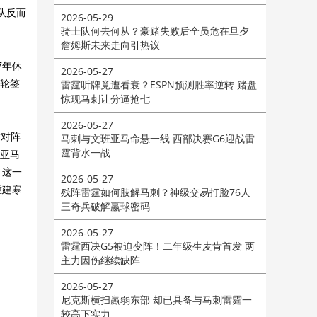
队反而
2026-05-29
骑士队何去何从？豪赌失败后全员危在旦夕
詹姆斯未来走向引热议
7年休
2026-05-27
首轮签
雷霆听牌竟遭看衰？ESPN预测胜率逆转 赌盘
惊现马刺让分逼抢七
2026-05-27
这对阵
马刺与文班亚马命悬一线 西部决赛G6迎战雷
霆背水一战
班亚马
，这一
2026-05-27
重建寒
残阵雷霆如何肢解马刺？神级交易打脸76人
三奇兵破解赢球密码
2026-05-27
雷霆西决G5被迫变阵！二年级生麦肯首发 两
主力因伤继续缺阵
2026-05-27
尼克斯横扫羸弱东部 却已具备与马刺雷霆一
较高下实力