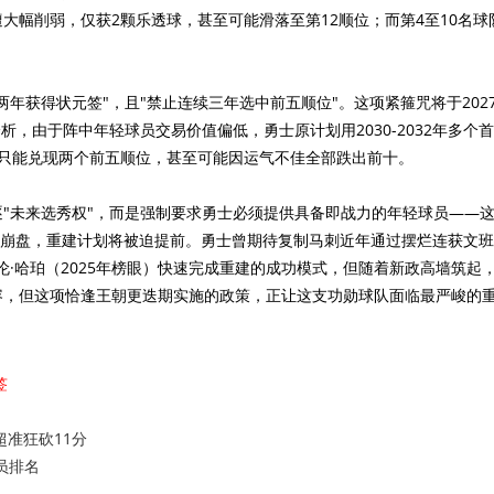
大幅削弱，仅获2颗乐透球，甚至可能滑落至第12顺位；而第4至10名球
。
获得状元签"，且"禁止连续三年选中前五顺位"。这项紧箍咒将于202
，由于阵中年轻球员交易价值偏低，勇士原计划用2030-2032年多个
多只能兑现两个前五顺位，甚至可能因运气不佳全部跌出前十。
未来选秀权"，而是强制要求勇士必须提供具备即战力的年轻球员——
战绩崩盘，重建计划将被迫提前。勇士曾期待复制马刺近年通过摆烂连获文
和迪伦·哈珀（2025年榜眼）快速完成重建的成功模式，但随着新政高墙筑起
容，但这项恰逢王朝更迭期实施的政策，正让这支功勋球队面临最严峻的
签
准狂砍11分
员排名