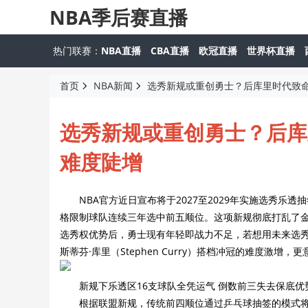
NBA季后赛直播
热门联赛：
NBA直播
CBA直播
欧冠直播
世界杯直播
首页
NBA新闻
选秀新规或重创勇士？后库里时代致
选秀新规或重创勇士？后库
难度陡增
NBA官方近日宣布将于2027至2029年实施选秀乐透
格限制球队连续三年选中前五顺位。这项新规彻底打乱了金州勇
选秀权优势后，勇士现有年轻即战力不足，若想用未来选秀权交易如
斯蒂芬·库里（Stephen Curry）搭档冲冠的难度激
新规下乐透区16支球队全凭运气 倒数前三失去保底优
根据联盟新规，传统前四顺位通过乒乓球抽签的模式将成为