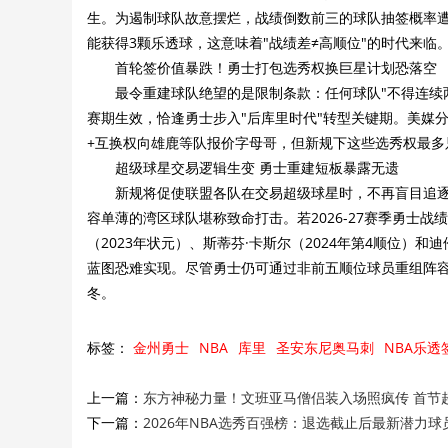
生。为遏制球队故意摆烂，战绩倒数前三的球队抽签概率遭
能获得3颗乐透球，这意味着"战绩差≠高顺位"的时代来临
首轮签价值暴跌！勇士打包选秀权换巨星计划恐落空
最令重建球队绝望的是限制条款：任何球队"不得连续两年
赛期生效，恰逢勇士步入"后库里时代"转型关键期。美媒分析
+互换权向雄鹿等队报价字母哥，但新规下这些选秀权最
超级球星交易逻辑生变 勇士重建短板暴露无遗
新规将促使联盟各队在交易超级球星时，不再盲目追逐"
容单薄的湾区球队堪称致命打击。若2026-27赛季勇士
（2023年状元）、斯蒂芬·卡斯尔（2024年第4顺位）
蓝图恐难实现。尽管勇士仍可通过非前五顺位球员重组阵
冬。
标签：
金州勇士
NBA
库里
圣安东尼奥马刺
NBA乐透
上一篇：
东方神秘力量！文班亚马僧侣装入场照疯传 首节超
下一篇：
2026年NBA选秀百强榜：退选截止后最新潜力球