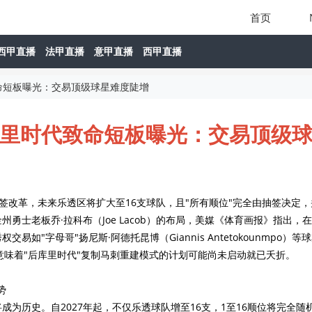
首页
西甲直播
法甲直播
意甲直播
西甲直播
命短板曝光：交易顶级球星难度陡增
里时代致命短板曝光：交易顶级
抽签改革，未来乐透区将扩大至16支球队，且"所有顺位"完全由抽签决定，
士老板乔·拉科布（Joe Lacob）的布局，美媒《体育画报》指出，
"字母哥"扬尼斯·阿德托昆博（Giannis Antetokounmpo）等
增，更意味着"后库里时代"复制马刺重建模式的计划可能尚未启动就已夭折。
势
历史。自2027年起，不仅乐透球队增至16支，1至16顺位将完全随