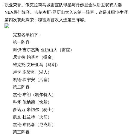
职业荣誉。俄克拉荷马城雷霆队球星与丹佛掘金队后卫双双入选
NBA最佳阵容。吉尔杰斯-亚历山大入选第一阵容，这是其职业生涯
第四次获此殊荣；穆雷则首次入选第三阵容。
完整名单如下：
第一阵容
谢伊·吉尔杰斯-亚历山大（雷霆）
尼古拉·约基奇（掘金）
维克托·文班亚马（马刺）
卢卡·东契奇（湖人）
凯德·坎宁安（活塞）
第二阵容
杰伦·布朗（凯尔特人）
科怀·伦纳德（快船）
多诺万·米切尔（骑士）
凯文·杜兰特（火箭）
杰伦·布伦森（尼克斯）
第三阵容