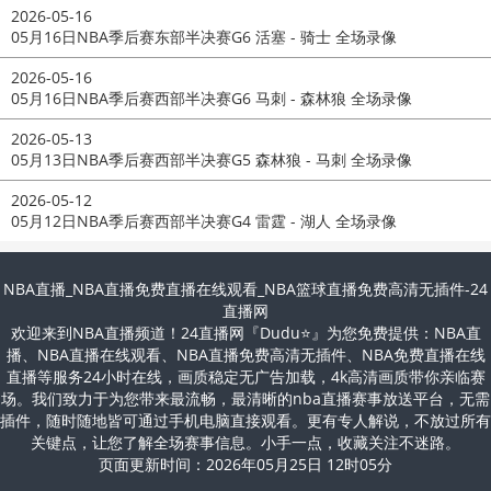
2026-05-16
05月16日NBA季后赛东部半决赛G6 活塞 - 骑士 全场录像
2026-05-16
05月16日NBA季后赛西部半决赛G6 马刺 - 森林狼 全场录像
2026-05-13
05月13日NBA季后赛西部半决赛G5 森林狼 - 马刺 全场录像
2026-05-12
05月12日NBA季后赛西部半决赛G4 雷霆 - 湖人 全场录像
NBA直播_NBA直播免费直播在线观看_NBA篮球直播免费高清无插件-24
直播网
欢迎来到NBA直播频道！24直播网『Dudu⭐』为您免费提供：NBA直
播、NBA直播在线观看、NBA直播免费高清无插件、NBA免费直播在线
直播等服务24小时在线，画质稳定无广告加载，4k高清画质带你亲临赛
场。我们致力于为您带来最流畅，最清晰的nba直播赛事放送平台，无需
插件，随时随地皆可通过手机电脑直接观看。更有专人解说，不放过所有
关键点，让您了解全场赛事信息。小手一点，收藏关注不迷路。
页面更新时间：2026年05月25日 12时05分