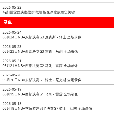
2026-05-22
马刺雷霆西决鏖战伤病潮 板凳深度成胜负关键
录像
2026-05-24
05月24日NBA东部决赛G3 尼克斯 - 骑士 全场录像
2026-05-23
05月23日NBA西部决赛G3 雷霆 - 马刺 全场录像
2026-05-21
05月21日NBA西部决赛G2 马刺 - 雷霆 全场录像
2026-05-20
05月20日NBA东部决赛G1 骑士 - 尼克斯 全场录像
2026-05-19
05月19日NBA西部决赛G1 马刺 - 雷霆 全场录像
2026-05-18
05月18日NBA季后赛东部半决赛G7 骑士 - 活塞 全场录像