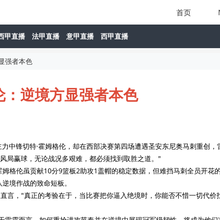
首页
西甲直播
法甲直播
意甲直播
西甲直播
方显强者本色
格伦：逆境方显强者本色
力中锋切特·霍姆格伦，却在西部决赛第四场遭遇圣安东尼奥马刺重创，
着顺风局赢球，无论战况多艰难，都必须找到取胜之道。"
格伦虽贡献10分9篮板2助攻1盖帽的稳定数据，但难挡马刺全员开花
队逆境作战的致命短板。
直言，"真正的考验在于，当比赛把你逼入绝境时，你能否不惜一切代价
于雷霆而言，如何重拾进攻节奏并在逆境中展现冠军级韧性，将成为他们