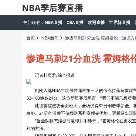
NBA季后赛直播
热门联赛：
NBA直播
CBA直播
欧冠直播
世界杯直播
首页
NBA新闻
惨遭马刺21分血洗 霍姆格伦：逆境
惨遭马刺21分血洗 霍姆
记者杜奕君/综合报道
刚刚入选NBA年度最佳阵容第三队的俄克拉荷马雷霆主
82-103惨败21分。这位新星赛后坦言："我们不能只想
此役雷霆进攻全面哑火，全场仅得82分创赛季新低。霍姆
攻势。21分的溃败不仅葬送系列赛领先优势，更暴露出球
"当全队状态爆棚时赢球并不稀奇，"霍姆格伦在更衣室
利的方法。"
随着系列赛战成2-2平，双方即将迎来天王山之战。对