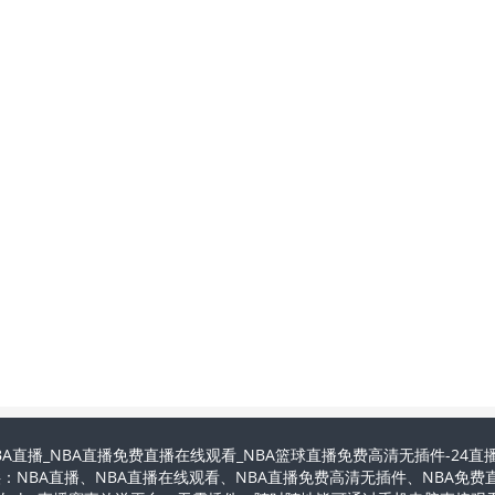
BA直播_NBA直播免费直播在线观看_NBA篮球直播免费高清无插件-24直
供：NBA直播、NBA直播在线观看、NBA直播免费高清无插件、NBA免