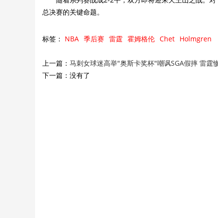
总决赛的关键命题。
标签：
NBA
季后赛
雷霆
霍姆格伦
Chet
Holmgren
上一篇：
马刺女球迷高举"奥斯卡奖杯"嘲讽SGA假摔 雷
下一篇：没有了