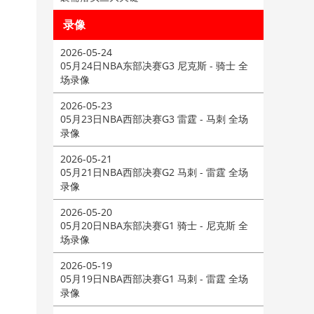
录像
2026-05-24
05月24日NBA东部决赛G3 尼克斯 - 骑士 全
场录像
2026-05-23
05月23日NBA西部决赛G3 雷霆 - 马刺 全场
录像
2026-05-21
05月21日NBA西部决赛G2 马刺 - 雷霆 全场
录像
2026-05-20
05月20日NBA东部决赛G1 骑士 - 尼克斯 全
场录像
2026-05-19
05月19日NBA西部决赛G1 马刺 - 雷霆 全场
录像