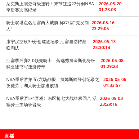
尼克斯上演史诗级逆转！末节狂追22分创NBA
2026-05-20
01:23:03
季后赛次高纪录
骑士双塔点名活塞两大威胁 称G7需"先发制
2026-05-16
23:29:05
人"
康宁汉空砍39分创尴尬纪录 活塞遭逆转濒
2026-05-13
23:30:14
临淘汰
活塞季后赛2-0领先骑士！落选秀詹金斯化身板
2026-05-08
01:29:23
凳匪徒书写逆袭传奇
NBA季后赛第五/六场战报：詹姆斯哈登创纪录之
2026-05-06
01:33:57
夜徒劳，湖人骑士惨遭败绩
NBA季后赛5/4赛程》东区抢七大战终极回合 活
2026-05-03
23:29:16
塞骑士主场争晋级
直播